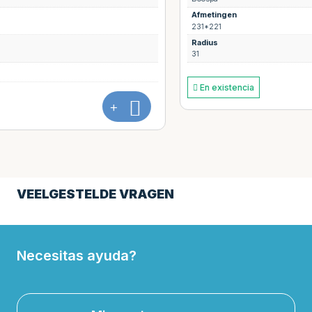
Afmetingen
231*221
Radius
31
+
En existencia
VEELGESTELDE VRAGEN
Necesitas ayuda?