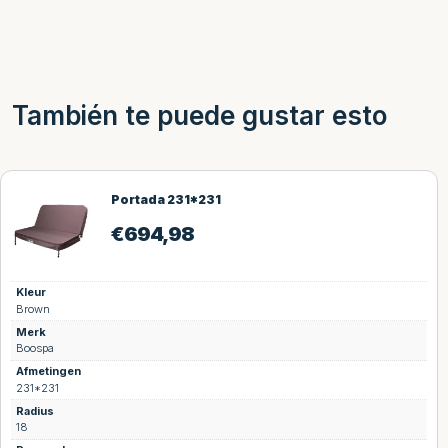
También te puede gustar esto
Portada 231*231
€
694,98
Kleur
Brown
Merk
Boospa
Afmetingen
231*231
Radius
18