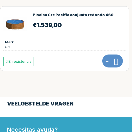
o redondo 460
Piscina Gre Pacific conju
€
1.839,00
Merk
Gre
+
Agotado
VEELGESTELDE VRAGEN
Necesitas ayuda?