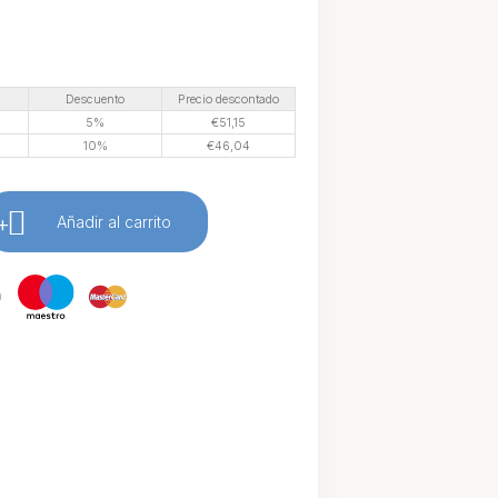
Descuento
Precio descontado
5%
€
51,15
10%
€
46,04
+
Añadir al carrito