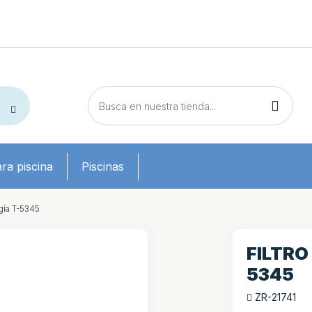
ra piscina
Piscinas
gía T-5345
FILTRO
5345
ZR-21741