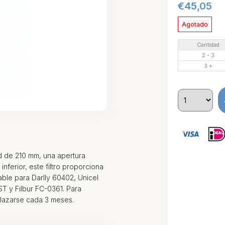
€
45,05
Agotado
Cantidad
2 - 3
3 +
d de 210 mm, una apertura
inferior, este filtro proporciona
able para Darlly 60402, Unicel
 y Filbur FC-0361. Para
plazarse cada 3 meses.