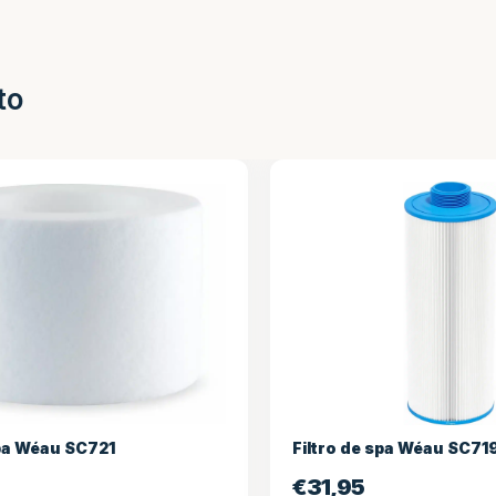
to
éau SC721
Filtro de spa Wéau SC719
€
31,95