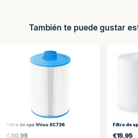
También te puede gustar es
ltro de spa Wéau SC736
Filtro de spa W
30,95
€
15,95