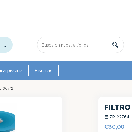
ra piscina
Piscinas
au SC712
FILTRO
ZR-22764
€
30,00