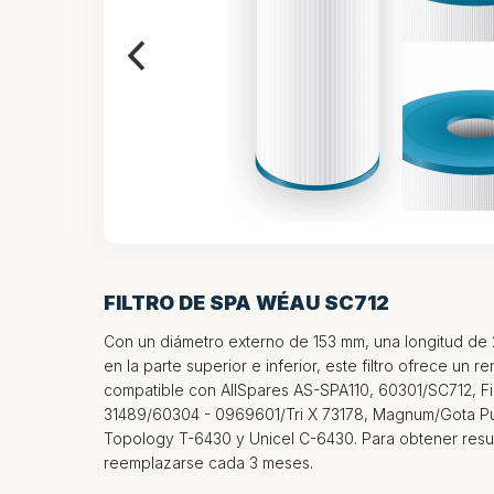
FILTRO DE SPA WÉAU SC712
Con un diámetro externo de 153 mm, una longitud de
en la parte superior e inferior, este filtro ofrece un r
compatible con AllSpares AS-SPA110, 60301/SC712, Fi
31489/60304 - 0969601/Tri X 73178, Magnum/Gota P
Topology T-6430 y Unicel C-6430. Para obtener result
reemplazarse cada 3 meses.