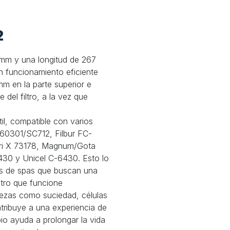
2
3 mm y una longitud de 267
n funcionamiento eficiente
m en la parte superior e
e del filtro, a la vez que
til, compatible con varios
 60301/SC712, Filbur FC-
ri X 73178, Magnum/Gota
30 y Unicel C-6430. Esto lo
ios de spas que buscan una
iltro que funcione
rezas como suciedad, células
tribuye a una experiencia de
pio ayuda a prolongar la vida