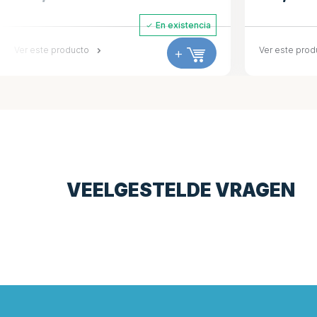
En existencia
 este producto
+
Ver este producto
VEELGESTELDE VRAGEN