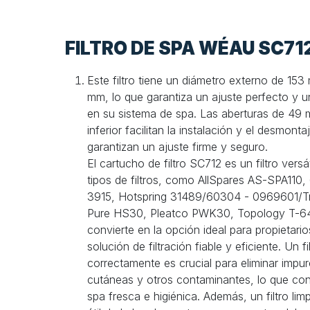
FILTRO DE SPA WÉAU SC71
Este filtro tiene un diámetro externo de 15
mm, lo que garantiza un ajuste perfecto y u
en su sistema de spa. Las aberturas de 49 m
inferior facilitan la instalación y el desmontaj
garantizan un ajuste firme y seguro.
El cartucho de filtro SC712 es un filtro versá
tipos de filtros, como AllSpares AS-SPA110,
3915, Hotspring 31489/60304 - 0969601/T
Pure HS30, Pleatco PWK30, Topology T-64
convierte en la opción ideal para propietar
solución de filtración fiable y eficiente. Un f
correctamente es crucial para eliminar impu
cutáneas y otros contaminantes, lo que con
spa fresca e higiénica. Además, un filtro lim