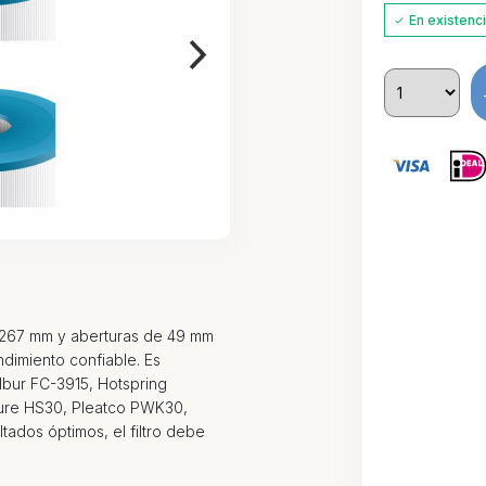
En existenc
 267 mm y aberturas de 49 mm
endimiento confiable. Es
lbur FC-3915, Hotspring
ure HS30, Pleatco PWK30,
ados óptimos, el filtro debe