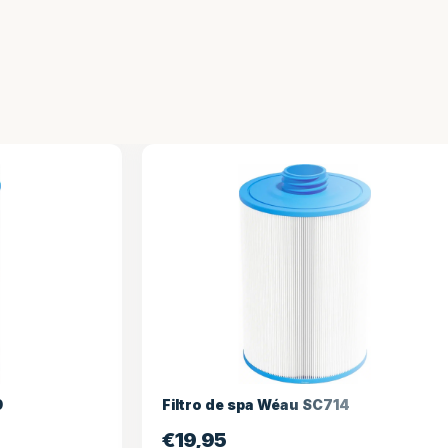
Filtro de spa Wéau SC714
€
19,95