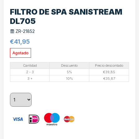
FILTRO DE SPA SANISTREAM
DL705
ZR-21852
€
41,95
Agotado
Cantidad
Descuento
Precio descontado
2 - 3
5%
€
39,85
3 +
10%
€
35,87