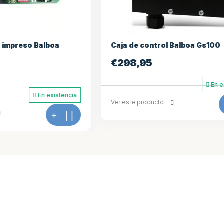
ntrol Balboa Gs100
VL260 Overlay (4) 2p no 
5
€
16,09
En existencia
ucto
+
Ver este producto