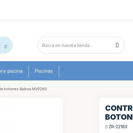
ra piscina
Piscinas
de botones Balboa MVP260
CONTR
BOTON
ZR-22180