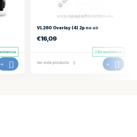
air
VL260 Overlay (4) 1p no air
€
16,09
En existencia
En existencia
+
Ver este producto
+