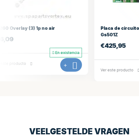
Placa de circuito impreso Balboa
Caja de co
Gs501Z
€
298,9
€
425,95
En existencia
Ver este prod
Ver este producto
+
VEELGESTELDE VRAGEN