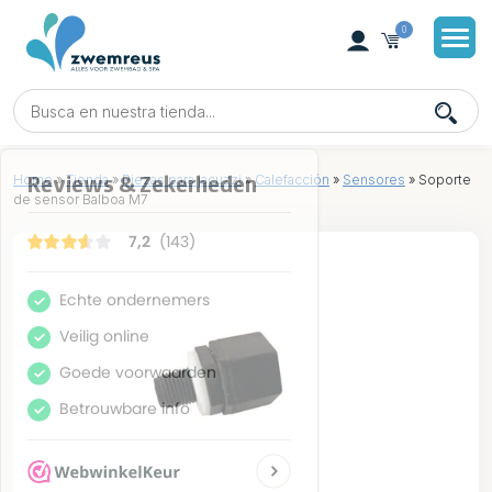
0
Home
»
Tienda
»
Piezas para jacuzzi
»
Calefacción
»
Sensores
»
Soporte
de sensor Balboa M7