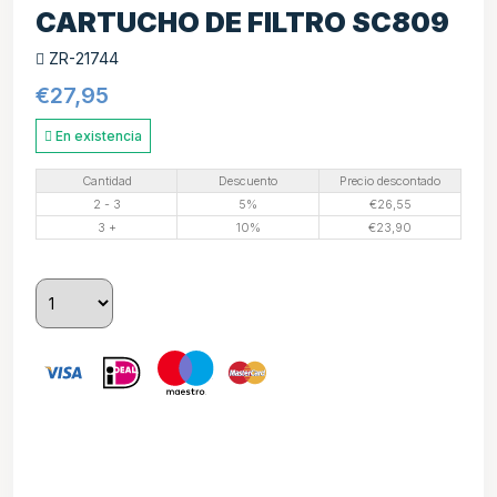
CARTUCHO DE FILTRO SC809
ZR-21744
€
27,95
En existencia
Cantidad
Descuento
Precio descontado
2 - 3
5%
€
26,55
3 +
10%
€
23,90