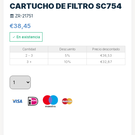
CARTUCHO DE FILTRO SC754
ZR-21751
€
38,45
En existencia
Cantidad
Descuento
Precio descontado
2 - 3
5%
€
36,53
3 +
10%
€
32,87