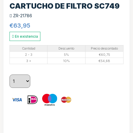
CARTUCHO DE FILTRO SC749
ZR-21786
€
63,95
En existencia
Cantidad
Descuento
Precio descontado
2 - 3
5%
€
60,75
3 +
10%
€
54,68