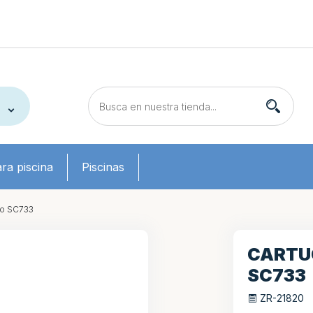
ra piscina
Piscinas
ro SC733
CARTUC
SC733
ZR-21820