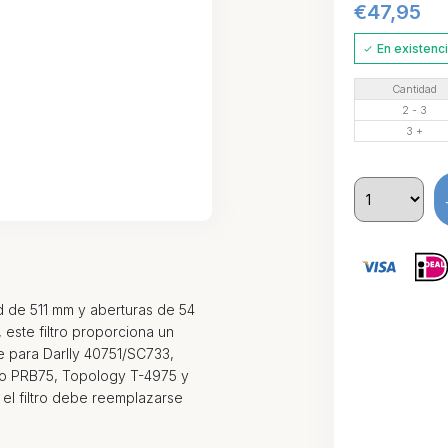
€
47,95
En existenc
Cantidad
2 - 3
3 +
d de 511 mm y aberturas de 54
, este filtro proporciona un
le para Darlly 40751/SC733,
co PRB75, Topology T-4975 y
 el filtro debe reemplazarse