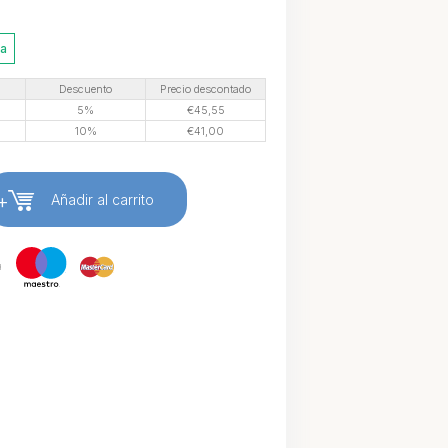
ia
Descuento
Precio descontado
5%
€
45,55
10%
€
41,00
+
Añadir al carrito