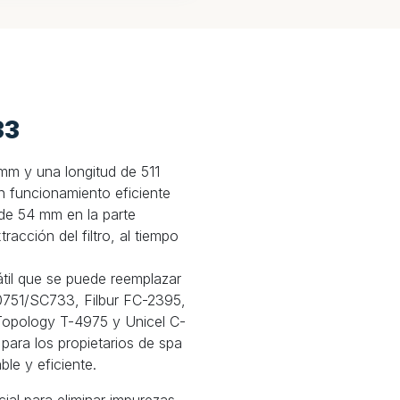
33
 mm y una longitud de 511
n funcionamiento eficiente
 de 54 mm en la parte
xtracción del filtro, al tiempo
sátil que se puede reemplazar
y 40751/SC733, Filbur FC-2395,
opology T-4975 y Unicel C-
para los propietarios de spa
ble y eficiente.