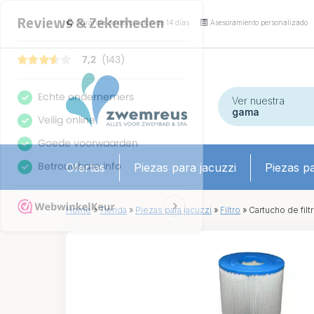
Garantía de devolución de 14 días
Asesoramiento personalizado
Ver nuestra
gama
Ofertas
Piezas para jacuzzi
Piezas pa
Home
»
Tienda
»
Piezas para jacuzzi
»
Filtro
»
Cartucho de filt