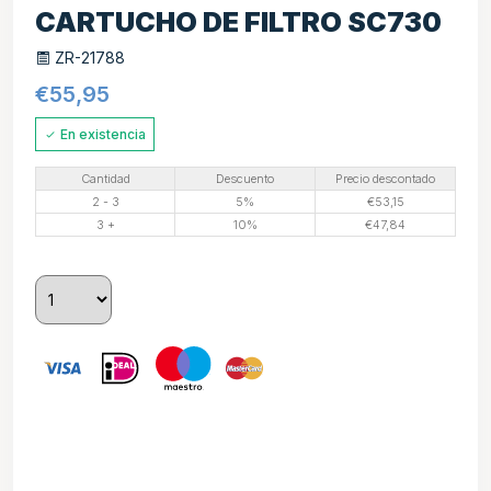
CARTUCHO DE FILTRO SC730
ZR-21788
€
55,95
En existencia
Cantidad
Descuento
Precio descontado
2 - 3
5%
€
53,15
3 +
10%
€
47,84