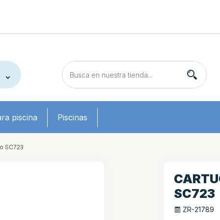
ra piscina
Piscinas
ro SC723
CARTUC
SC723
ZR-21789