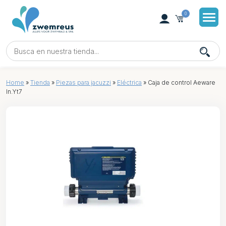
0
Home
»
Tienda
»
Piezas para jacuzzi
»
Eléctrica
»
Caja de control Aeware
In.Yt7