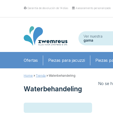
Garantía de devolución de 14 días
Asesoramiento personalizado
Ver nuestra
gama
Ofertas
Piezas para jacuzzi
Piezas pa
Home
»
Tienda
»
Waterbehandeling
No se h
Waterbehandeling