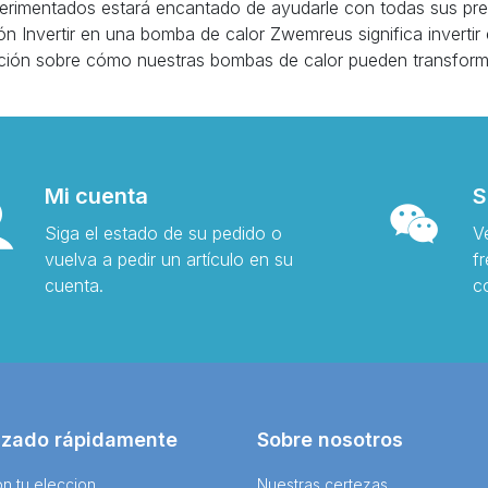
perimentados estará encantado de ayudarle con todas sus pr
ón Invertir en una bomba de calor Zwemreus significa invertir en
ión sobre cómo nuestras bombas de calor pueden transformar 
Mi cuenta
S
Siga el estado de su pedido o
V
vuelva a pedir un artículo en su
f
cuenta.
c
izado rápidamente
Sobre nosotros
n tu eleccion
Nuestras certezas