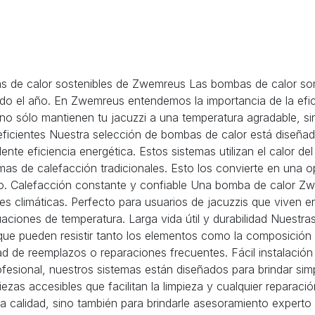
as de calor sostenibles de Zwemreus Las bombas de calor so
odo el año. En Zwemreus entendemos la importancia de la efic
no sólo mantienen tu jacuzzi a una temperatura agradable, si
ficientes Nuestra selección de bombas de calor está diseñad
 eficiencia energética. Estos sistemas utilizan el calor del 
mas de calefacción tradicionales. Esto los convierte en una
llo. Calefacción constante y confiable Una bomba de calor Z
s climáticas. Perfecto para usuarios de jacuzzis que viven e
tuaciones de temperatura. Larga vida útil y durabilidad Nuestr
que pueden resistir tanto los elementos como la composición q
dad de reemplazos o reparaciones frecuentes. Fácil instalació
ofesional, nuestros sistemas están diseñados para brindar simp
piezas accesibles que facilitan la limpieza y cualquier repar
a calidad, sino también para brindarle asesoramiento experto