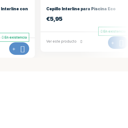
scina Eco
Cepillo de piscina Interline Deluxe Alu
45 cm
€
16,95
En existencia
En existencia
+
Ver este producto
+