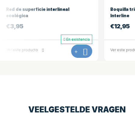
Boquilla triangular para aspiradora
Boquilla p
Interline
cepillos la
€
12,95
€
12,95
En existencia
Ver este producto
+
Ver este pro
VEELGESTELDE VRAGEN