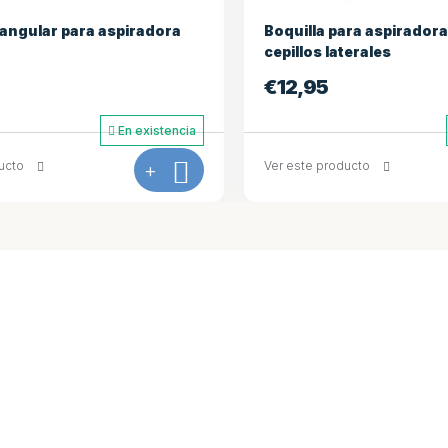
ara aspiradora Interline con
Cepillo Interline para Pi
terales
€
5,95
En existencia
Ver este producto
ducto
+