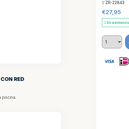
ZR-22843
€
27,95
En existenci
E CON RED
 piscina.