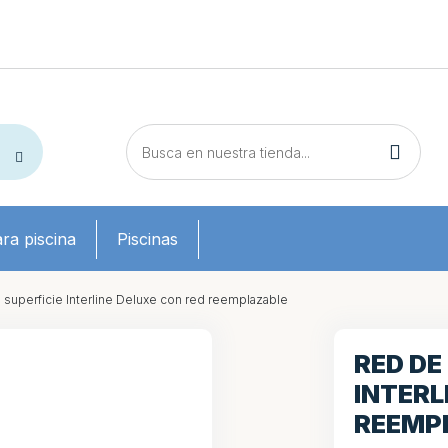
ra piscina
Piscinas
superficie Interline Deluxe con red reemplazable
RED DE
INTERL
REEMP