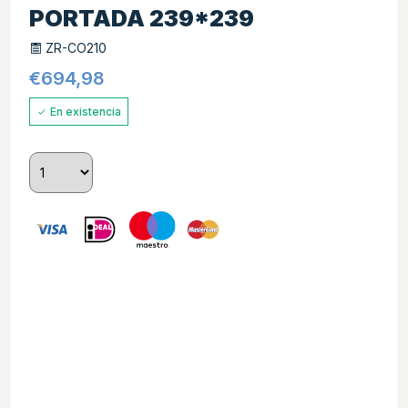
PORTADA 239*239
ZR-CO210
€
694,98
En existencia