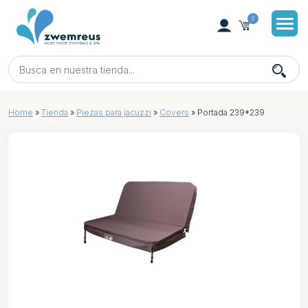
0
Home
»
Tienda
»
Piezas para jacuzzi
»
Covers
»
Portada 239*239