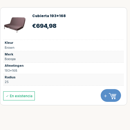
Cubierta 193*168
€
694,98
Kleur
Brown
Merk
Boospa
Afmetingen
193*168
Radius
25
+
En existencia