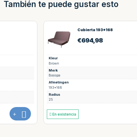
También te puede gustar esto
Cubierta 193*168
€
694,98
Kleur
Brown
Merk
Boospa
Afmetingen
193*168
Radius
25
+
En existencia