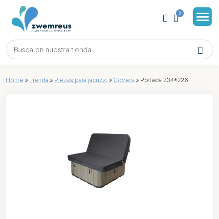
0
Home
»
Tienda
»
Piezas para jacuzzi
»
Covers
»
Portada 234*226