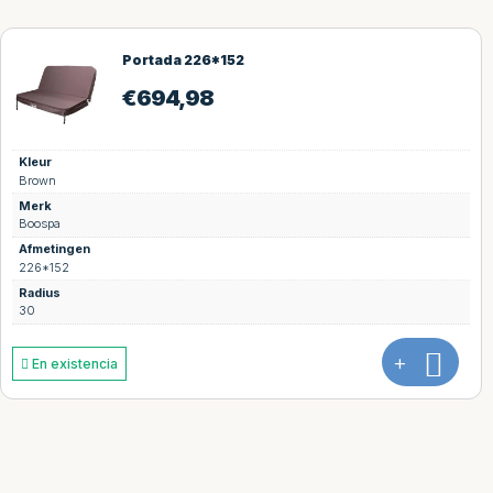
Cubierta 193*168
€
694,98
Kleur
Brown
Merk
Boospa
Afmetingen
193*168
Radius
25
+
En existencia