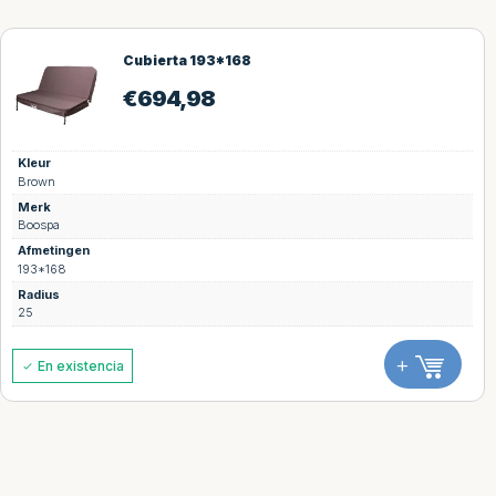
Cubierta 193*168
€
694,98
Kleur
Brown
Merk
Boospa
Afmetingen
193*168
Radius
25
+
En existencia