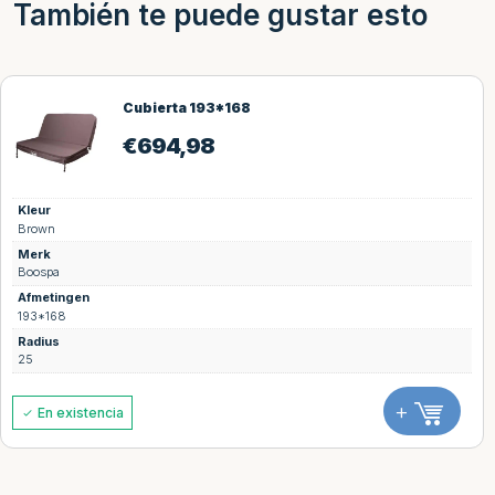
También te puede gustar esto
Cubierta 193*168
€
694,98
Kleur
Brown
Merk
Boospa
Afmetingen
193*168
Radius
25
+
En existencia