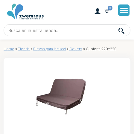
0
Home
»
Tienda
»
Piezas para jacuzzi
»
Covers
»
Cubierta 220*220