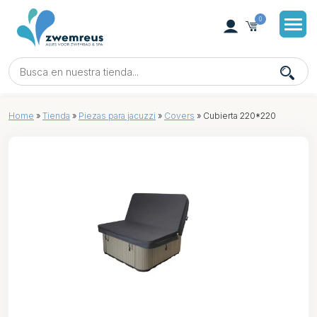
0
Home
»
Tienda
»
Piezas para jacuzzi
»
Covers
»
Cubierta 220*220