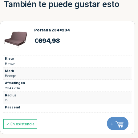
También te puede gustar esto
Portada 234*234
€
694,98
Kleur
Brown
Merk
Boospa
Afmetingen
234*234
Radius
15
Passend
+
En existencia