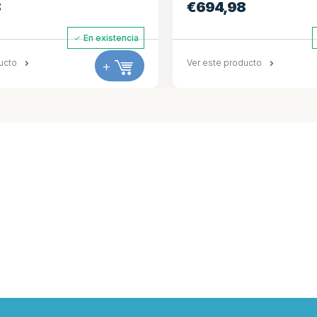
€
694,98
En existencia
E
o
+
Ver este producto