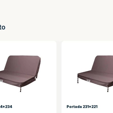
to
234
Portada 231*221