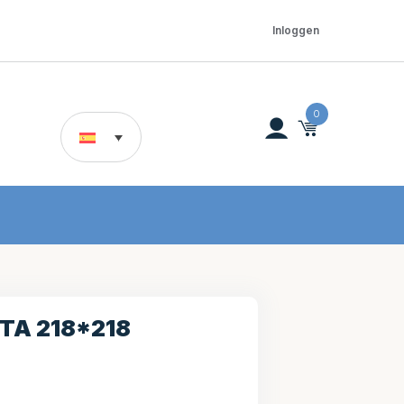
Inloggen
0
TA 218*218