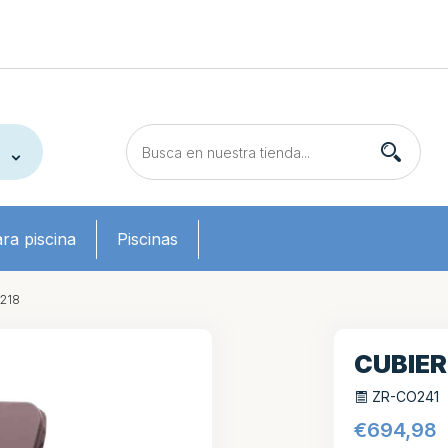
ra piscina
Piscinas
*218
CUBIER
ZR-CO241
€
694,98