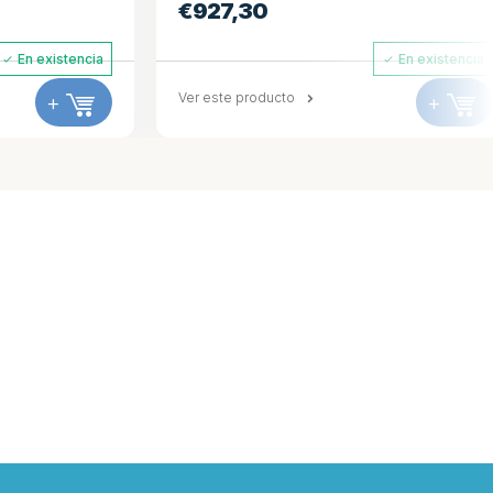
€
927,30
n existencia
En existencia
+
Ver este producto
+