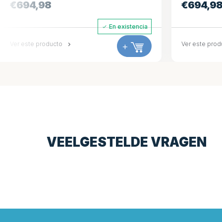
€
694,98
€
694,98
En existencia
Ver este producto
+
Ver este product
VEELGESTELDE VRAGEN