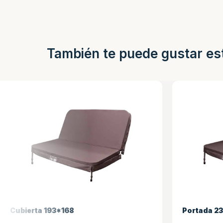
También te puede gustar es
Cubierta 193*168
Portada 234*