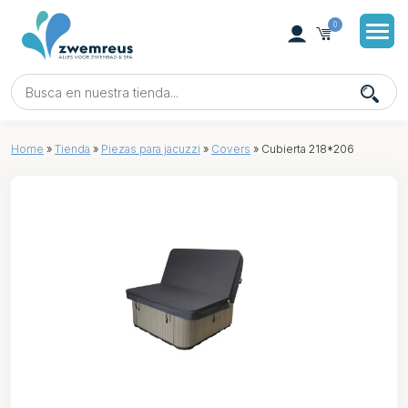
0
Home
»
Tienda
»
Piezas para jacuzzi
»
Covers
»
Cubierta 218*206