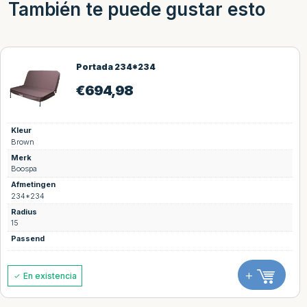
También te puede gustar esto
Portada 234*234
€
694,98
Kleur
Brown
Merk
Boospa
Afmetingen
234*234
Radius
15
Passend
+
En existencia