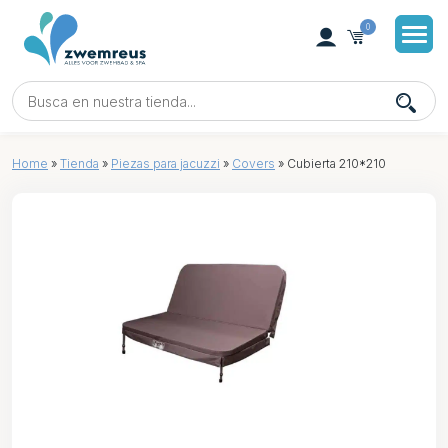
0
Home
»
Tienda
»
Piezas para jacuzzi
»
Covers
»
Cubierta 210*210