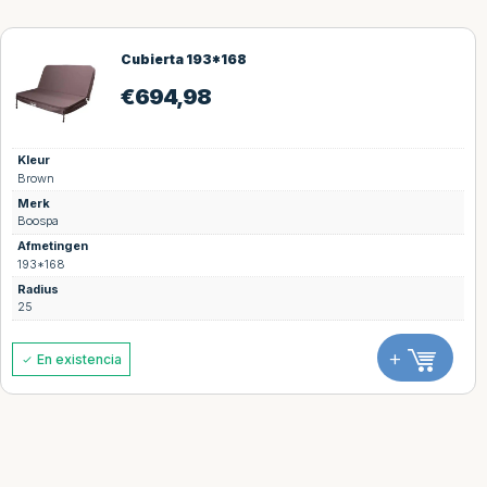
Cubierta 193*168
€
694,98
Kleur
Brown
Merk
Boospa
Afmetingen
193*168
Radius
25
+
En existencia