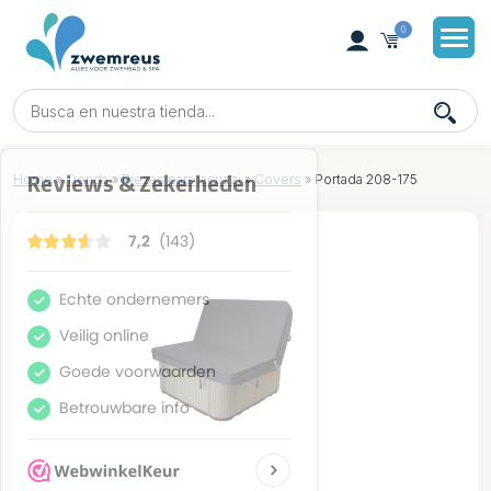
0
Home
»
Tienda
»
Piezas para jacuzzi
»
Covers
»
Portada 208-175