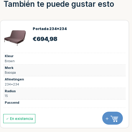
También te puede gustar esto
Portada 234*234
€
694,98
Kleur
Brown
Merk
Boospa
Afmetingen
234*234
Radius
15
Passend
+
En existencia