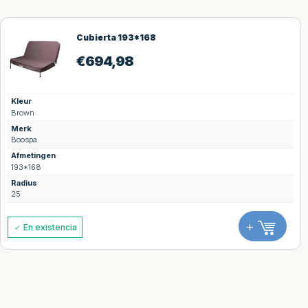
Cubierta 193*168
€
694,98
Kleur
Brown
Merk
Boospa
Afmetingen
193*168
Radius
25
+
En existencia