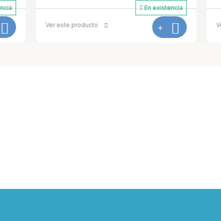
En existencia
ucto
+
Ver este producto