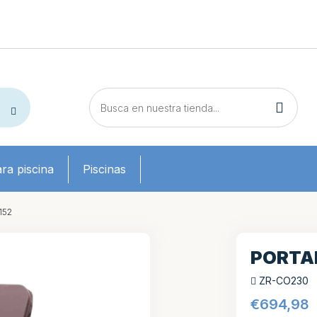
ra piscina
Piscinas
152
PORTA
ZR-CO230
€
694,98