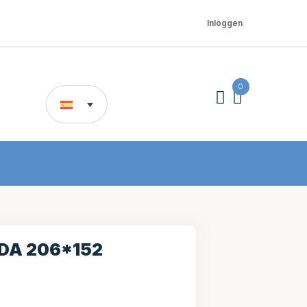
Inloggen
0
DA 206*152