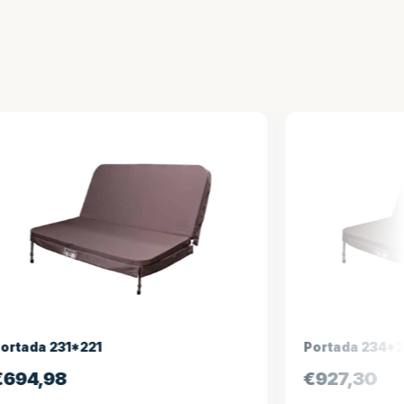
Portada 234*234
€
927,30