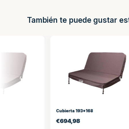
También te puede gustar es
Cubierta 193*168
Portada 23
€
694,98
€
694,9