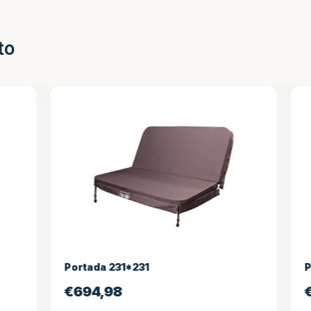
to
1*231
Portada 231*221
8
€
694,98