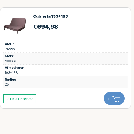
Cubierta 193*168
€
694,98
Kleur
Brown
Merk
Boospa
Afmetingen
193*168
Radius
25
+
En existencia