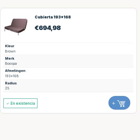
Cubierta 193*168
€
694,98
Kleur
Brown
Merk
Boospa
Afmetingen
193*168
Radius
25
+
En existencia