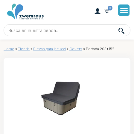
0
Home
»
Tienda
»
Piezas para jacuzzi
»
Covers
»
Portada 203*152