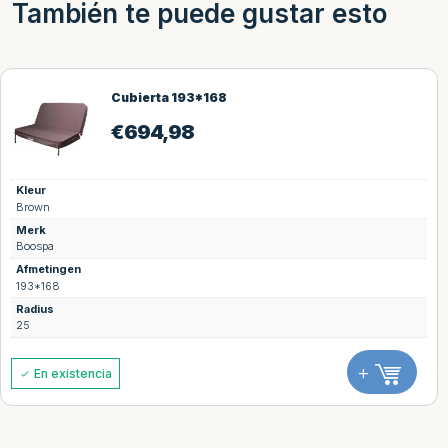
También te puede gustar esto
Cubierta 193*168
€
694,98
Kleur
Brown
Merk
Boospa
Afmetingen
193*168
Radius
25
+
En existencia