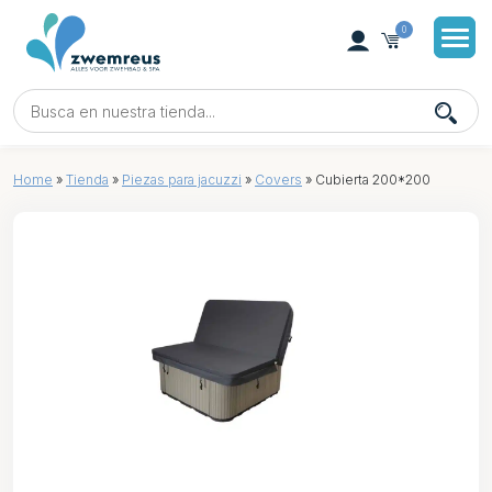
0
Home
»
Tienda
»
Piezas para jacuzzi
»
Covers
»
Cubierta 200*200