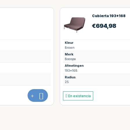
Cubierta 193*168
€
694,98
Kleur
Brown
Merk
Boospa
Afmetingen
193*168
Radius
25
+
En existencia