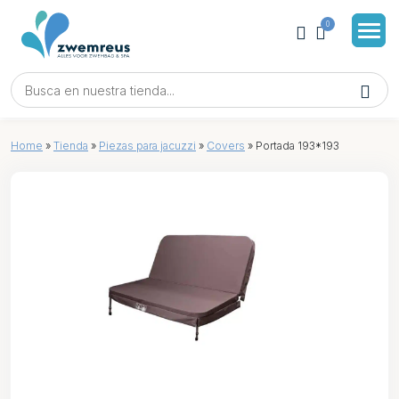
0
Home
»
Tienda
»
Piezas para jacuzzi
»
Covers
»
Portada 193*193