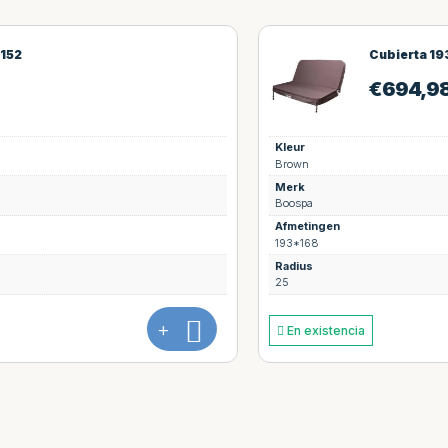
Cubierta 193*168
€
694,98
Kleur
Brown
Merk
Boospa
Afmetingen
193*168
Radius
25
+
En existencia