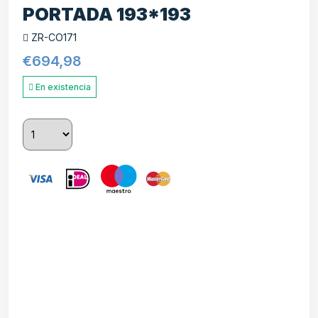
PORTADA 193*193
ZR-CO171
€
694,98
En existencia