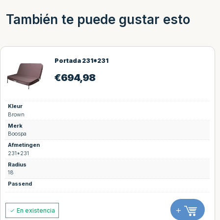
También te puede gustar esto
Portada 231*231
€
694,98
Kleur
Brown
Merk
Boospa
Afmetingen
231*231
Radius
18
Passend
+
En existencia