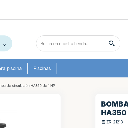
ra piscina
Piscinas
ba de circulación HA350 de 1 HP
BOMBA
HA350 
ZR-21213