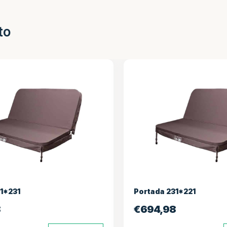
to
Portada 231*221
Portada 
€
694,98
€
927,3