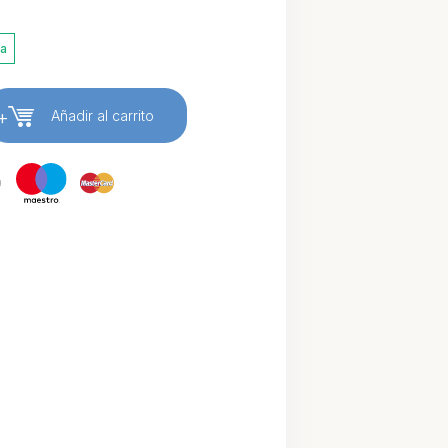
ia
+
Añadir al carrito