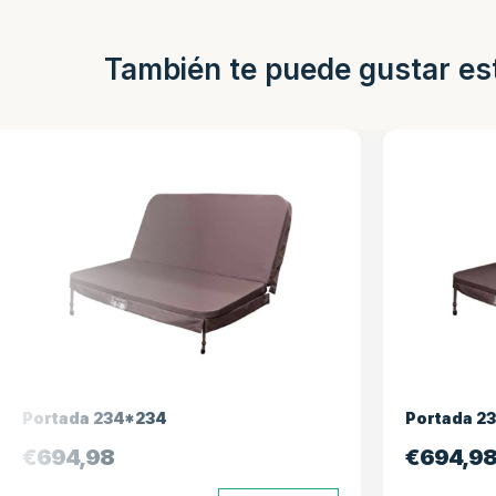
También te puede gustar es
Portada 231*231
€
694,98