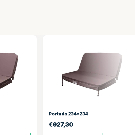
234*234
Piloto de spa
0
€
495,00